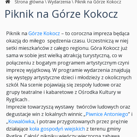
Strona główna
\
Wydarzenia
\
Piknik na Górze Kokocz
Piknik na Górze Kokocz
Piknik na
Górze Kokocz
– to coroczna impreza będąca
okazją do miłego spędzenia czasu. Uczestniczą w niej
setki mieszkańców z całego regionu. Góra Kokocz już
sama w sobie jest wielką atrakcją turystyczną, co w
połączeniu z bogatym programem artystycznym czyni
imprezę wyjątkową. W programie wydarzenia znajdują
się występy artystyczne dzieci i młodzieży z okolicznych
szkół. Na scenie pojawiają się zespoły ludowe oraz
grupy teatralne i kabaretowe z Ośrodka Kultury w
Ryglicach .
Imprezie towarzyszą wystawy twórców ludowych oraz
degustacje win z lokalnych winnic „
Piwnice Antoniego
” i
„
Kowalówka
‚ i potraw przygotowanych przez prężnie
działające
koła gospodyń wiejskich
z terenu gminy
Ryglice. Całość pikniku wieńczy wieczorna zabawa