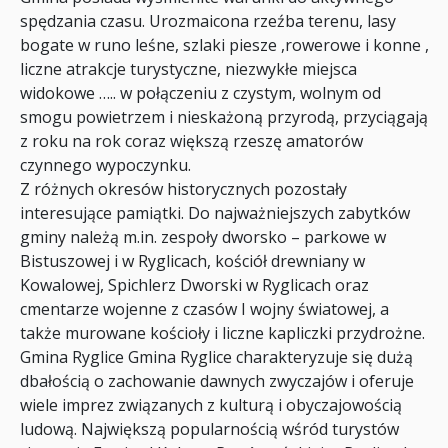
spędzania czasu. Urozmaicona rzeźba terenu, lasy
bogate w runo leśne, szlaki piesze ,rowerowe i konne ,
liczne atrakcje turystyczne, niezwykłe miejsca
widokowe ….. w połączeniu z czystym, wolnym od
smogu powietrzem i nieskażoną przyrodą, przyciągają
z roku na rok coraz większą rzeszę amatorów
czynnego wypoczynku.
Z różnych okresów historycznych pozostały
interesujące pamiątki. Do najważniejszych zabytków
gminy należą m.in. zespoły dworsko – parkowe w
Bistuszowej i w Ryglicach, kościół drewniany w
Kowalowej, Spichlerz Dworski w Ryglicach oraz
cmentarze wojenne z czasów I wojny światowej, a
także murowane kościoły i liczne kapliczki przydrożne.
Gmina Ryglice Gmina Ryglice charakteryzuje się dużą
dbałością o zachowanie dawnych zwyczajów i oferuje
wiele imprez związanych z kulturą i obyczajowością
ludową. Największą popularnością wśród turystów