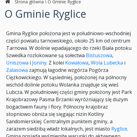
Strona główna
\
O Gminie Ryglice
O Gminie Ryglice
Gmina Ryglice położona jest w południowo-wschodniej
części powiatu tarnowskiego, około 25 km od centrum
Tarnowa. W dolinie wpadającego do rzeki Biała potoku
Szwedka rozlokowane są sołectwa
Bistuszowa
,
Uniszowa
i
Joniny
. Z kolei
Kowalowa
,
Wola Lubecka
i
Zalasowa
zajmują łagodne wzgórza Pogórza
Ciężkowickiego. W sąsiedniej, położonej na północny
wschód dolinie potoku Wolanka znajduje się wieś
Lubcza. W południowej części gminy położony jest Park
Krajobrazowy Pasma Brzanki wyróżniający się dużym
bogactwem fauny i flory. Północny krajobraz
stopniowo obniża się sięgając nizin Kotliny
Sandomierskiej. Centralnym punktem gminy, a
zarazem siedzibą władz lokalnych, jest miasto
Ryglice
.
Gmina posiada wyśmienite warunki do aktywnego