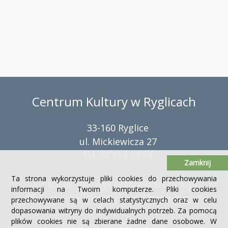
Centrum Kultury w Ryglicach
33-160 Ryglice
ul. Mickiewicza 27
tel. 14 654 10 83
Zamknij
Ta strona wykorzystuje pliki cookies do przechowywania
email:
turystyka@kulturaryglice.pl
informacji na Twoim komputerze. Pliki cookies
facebook:
Turystyka w Gminie Ryglice
przechowywane są w celach statystycznych oraz w celu
dopasowania witryny do indywidualnych potrzeb. Za pomocą
plików cookies nie są zbierane żadne dane osobowe. W
projekt: i-t.pl
|
polityka prywatności