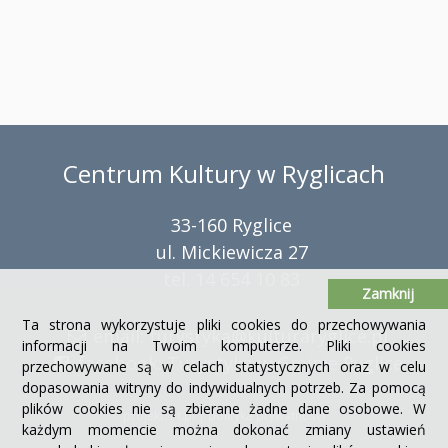
Centrum Kultury w Ryglicach
33-160 Ryglice
ul. Mickiewicza 27
tel. 14 654 10 83
Zamknij
Ta strona wykorzystuje pliki cookies do przechowywania
email:
turystyka@kulturaryglice.pl
informacji na Twoim komputerze. Pliki cookies
facebook:
Turystyka w Gminie Ryglice
przechowywane są w celach statystycznych oraz w celu
dopasowania witryny do indywidualnych potrzeb. Za pomocą
plików cookies nie są zbierane żadne dane osobowe. W
projekt: i-t.pl
|
polityka prywatności
każdym momencie można dokonać zmiany ustawień