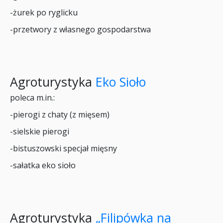
-żurek po ryglicku
-przetwory z własnego gospodarstwa
Agroturystyka
Eko Sioło
poleca m.in.:
-pierogi z chaty (z mięsem)
-sielskie pierogi
-bistuszowski specjał mięsny
-sałatka eko sioło
Agroturystyka
„Filipówka na