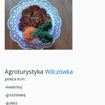
Agroturystyka
Wilczówka
poleca m.in.:
-kwaśnicę
-grochówkę
-gulasz