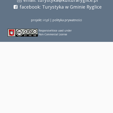
email:
turystyka@kulturaryglice.pl
facebook:
Turystyka w Gminie Ryglice
projekt: i-t.pl
|
polityka prywatności
ResponsiveVoice
used under
Non-Commercial License