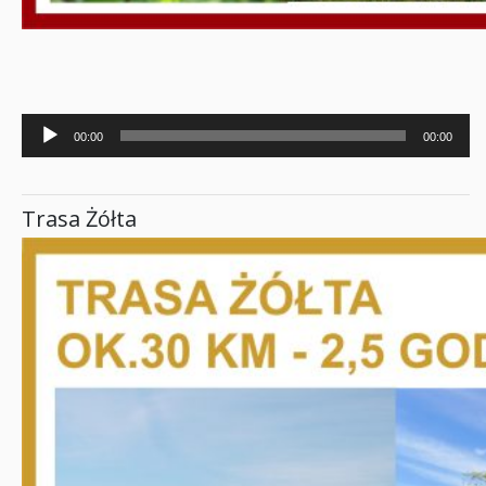
Odtwarzacz
00:00
00:00
plików
dźwiękowych
Trasa Żółta