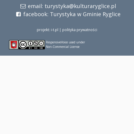
email:
turystyka@kulturaryglice.pl
facebook:
Turystyka w Gminie Ryglice
projekt: i-t.pl
|
polityka prywatności
ResponsiveVoice
used under
Non-Commercial License