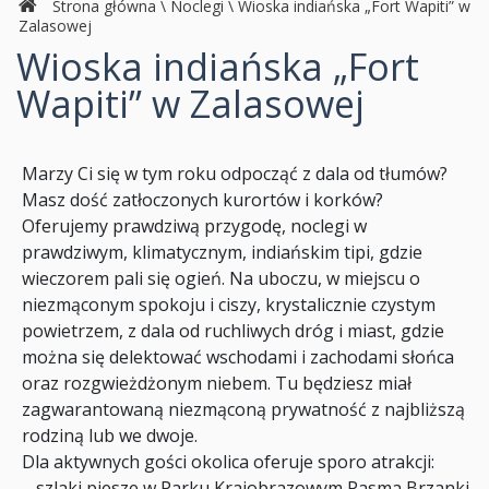
Strona główna
\
Noclegi
\
Wioska indiańska „Fort Wapiti” w
Zalasowej
Wioska indiańska „Fort
Wapiti” w Zalasowej
Marzy Ci się w tym roku odpocząć z dala od tłumów?
Masz dość zatłoczonych kurortów i korków?
Oferujemy prawdziwą przygodę, noclegi w
prawdziwym, klimatycznym, indiańskim tipi, gdzie
wieczorem pali się ogień. Na uboczu, w miejscu o
niezmąconym spokoju i ciszy, krystalicznie czystym
powietrzem, z dala od ruchliwych dróg i miast, gdzie
można się delektować wschodami i zachodami słońca
oraz rozgwieżdżonym niebem. Tu będziesz miał
zagwarantowaną niezmąconą prywatność z najbliższą
rodziną lub we dwoje.
Dla aktywnych gości okolica oferuje sporo atrakcji:
– szlaki piesze w Parku Krajobrazowym Pasma Brzanki