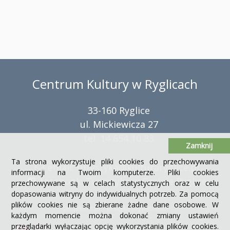
Centrum Kultury w Ryglicach
33-160 Ryglice
ul. Mickiewicza 27
tel. 14 654 10 83
Zamknij
Ta strona wykorzystuje pliki cookies do przechowywania
email:
turystyka@kulturaryglice.pl
informacji na Twoim komputerze. Pliki cookies
facebook:
Turystyka w Gminie Ryglice
przechowywane są w celach statystycznych oraz w celu
dopasowania witryny do indywidualnych potrzeb. Za pomocą
plików cookies nie są zbierane żadne dane osobowe. W
projekt: i-t.pl
|
polityka prywatności
każdym momencie można dokonać zmiany ustawień
przeglądarki wyłączając opcję wykorzystania plików cookies.
ResponsiveVoice
used under