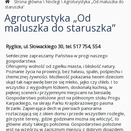
Strona główna
\
Noclegi
\
Agroturystyka „Od maluszka do
staruszka”
Agroturystyka „Od
maluszka do staruszka”
Ryglice, ul. Słowackiego 30, tel. 517 754, 554
Se
r
decznie zapraszamy Państwa w progi naszego
gospodarstwa.
Oferujemy wolność od zgiełku miasta, i bliskość natury.
Poznanie życia na prowincji, bez hałasu, spalin, pośpiechu i
chemicznej żywności. Możliwość pokazania twoim dzieciom
skąd tak naprawdę bierze się mleko, jajko czy chleb. I to
wszystko z wygodnym łóżkiem, doskonałą kuchnią, w
pięknej scenerii i przyjemnymi miejscami na biesiadę.
Gospodarstwo położone jest na północnym stoku Progu
Karpackiego, na skraju Parku Krajobrazowego pasma
Brzanki. Zapierająca dech w piersiach panorama
roztaczającą się z okien domu i przede wszystkim rozległe,
górzyste tereny, gdzie godzinami można się włóczyć, to
główne atuty takiego położenia. Gospodarstwo położone
jest na wzgórzu w zacisznym miejscu z dobrym dojazdem.