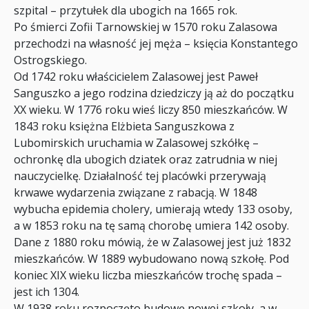
szpital – przytułek dla ubogich na 1665 rok.
Po śmierci Zofii Tarnowskiej w 1570 roku Zalasowa
przechodzi na własność jej męża – księcia Konstantego
Ostrogskiego.
Od 1742 roku właścicielem Zalasowej jest Paweł
Sanguszko a jego rodzina dziedziczy ją aż do początku
XX wieku. W 1776 roku wieś liczy 850 mieszkańców. W
1843 roku księżna Elżbieta Sanguszkowa z
Lubomirskich uruchamia w Zalasowej szkółkę –
ochronkę dla ubogich dziatek oraz zatrudnia w niej
nauczycielkę. Działalność tej placówki przerywają
krwawe wydarzenia związane z rabacją. W 1848
wybucha epidemia cholery, umierają wtedy 133 osoby,
a w 1853 roku na tę samą chorobę umiera 142 osoby.
Dane z 1880 roku mówią, że w Zalasowej jest już 1832
mieszkańców. W 1889 wybudowano nową szkołę. Pod
koniec XIX wieku liczba mieszkańców trochę spada –
jest ich 1304.
W 1938 roku rozpoczęto budowę nowej szkoły, a w