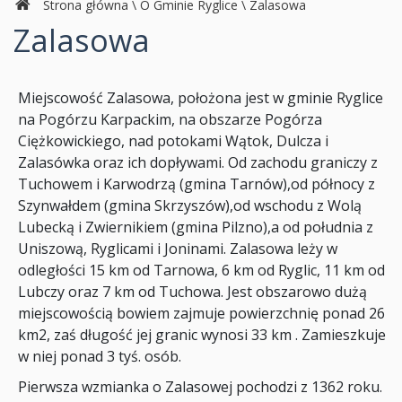
Strona główna
\
O Gminie Ryglice
\
Zalasowa
Zalasowa
Miejscowość Zalasowa, położona jest w gminie Ryglice
na Pogórzu Karpackim, na obszarze Pogórza
Ciężkowickiego, nad potokami Wątok, Dulcza i
Zalasówka oraz ich dopływami. Od zachodu graniczy z
Tuchowem i Karwodrzą (gmina Tarnów),od północy z
Szynwałdem (gmina Skrzyszów),od wschodu z Wolą
Lubecką i Zwiernikiem (gmina Pilzno),a od południa z
Uniszową, Ryglicami i Joninami. Zalasowa leży w
odległości 15 km od Tarnowa, 6 km od Ryglic, 11 km od
Lubczy oraz 7 km od Tuchowa. Jest obszarowo dużą
miejscowością bowiem zajmuje powierzchnię ponad 26
km2, zaś długość jej granic wynosi 33 km . Zamieszkuje
w niej ponad 3 tyś. osób.
Pierwsza wzmianka o Zalasowej pochodzi z 1362 roku.