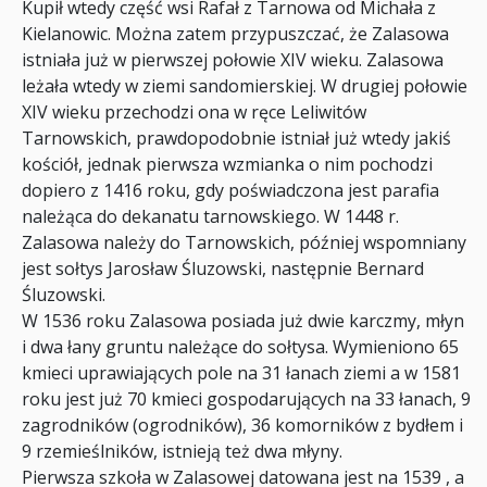
Kupił wtedy część wsi Rafał z Tarnowa od Michała z
Kielanowic. Można zatem przypuszczać, że Zalasowa
istniała już w pierwszej połowie XIV wieku. Zalasowa
leżała wtedy w ziemi sandomierskiej. W drugiej połowie
XIV wieku przechodzi ona w ręce Leliwitów
Tarnowskich, prawdopodobnie istniał już wtedy jakiś
kościół, jednak pierwsza wzmianka o nim pochodzi
dopiero z 1416 roku, gdy poświadczona jest parafia
należąca do dekanatu tarnowskiego. W 1448 r.
Zalasowa należy do Tarnowskich, później wspomniany
jest sołtys Jarosław Śluzowski, następnie Bernard
Śluzowski.
W 1536 roku Zalasowa posiada już dwie karczmy, młyn
i dwa łany gruntu należące do sołtysa. Wymieniono 65
kmieci uprawiających pole na 31 łanach ziemi a w 1581
roku jest już 70 kmieci gospodarujących na 33 łanach, 9
zagrodników (ogrodników), 36 komorników z bydłem i
9 rzemieślników, istnieją też dwa młyny.
Pierwsza szkoła w Zalasowej datowana jest na 1539 , a